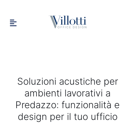
Salta
al
contenuto
Toggle
Navigation
HOME
Soluzioni acustiche per
CHI SIAMO
ambienti lavorativi a
Predazzo: funzionalità e
PORTFOLIO
design per il tuo ufficio
CONTATTI