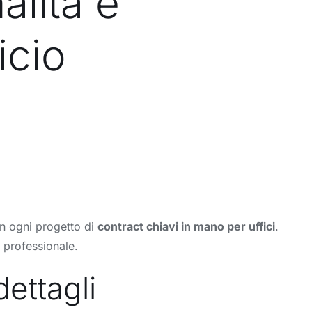
alità e
icio
 in ogni progetto di
contract chiavi in mano per uffici
.
 professionale.
ettagli