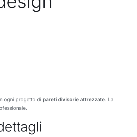
 design
 in ogni progetto di
pareti divisorie attrezzate
. La
ofessionale.
ettagli