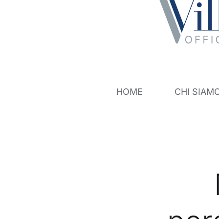
Salta
al
contenuto
HOME
CHI SIAM