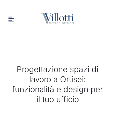
Salta
al
contenuto
Toggle
Navigation
HOME
Progettazione spazi di
CHI SIAMO
lavoro a Ortisei:
funzionalità e design per
PORTFOLIO
il tuo ufficio
CONTATTI