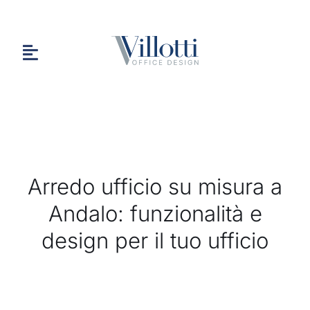
Salta
al
contenuto
Toggle
Navigation
HOME
Arredo ufficio su misura a
CHI SIAMO
Andalo: funzionalità e
design per il tuo ufficio
PORTFOLIO
CONTATTI