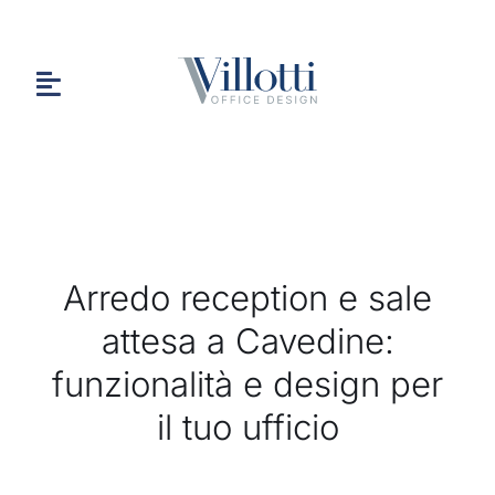
Salta
al
contenuto
Toggle
Navigation
HOME
Arredo reception e sale
CHI SIAMO
attesa a Cavedine:
funzionalità e design per
PORTFOLIO
il tuo ufficio
CONTATTI