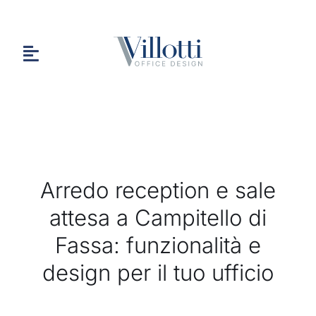
Salta
al
contenuto
Toggle
Navigation
HOME
Arredo reception e sale
CHI SIAMO
attesa a Campitello di
Fassa: funzionalità e
PORTFOLIO
design per il tuo ufficio
CONTATTI