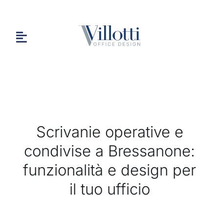
Salta
al
contenuto
Toggle
Navigation
HOME
Scrivanie operative e
CHI SIAMO
condivise a Bressanone:
funzionalità e design per
PORTFOLIO
il tuo ufficio
CONTATTI