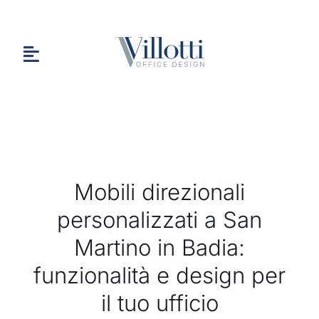
Salta
al
contenuto
Toggle
Navigation
HOME
Mobili direzionali
CHI SIAMO
personalizzati a San
Martino in Badia:
PORTFOLIO
funzionalità e design per
il tuo ufficio
CONTATTI