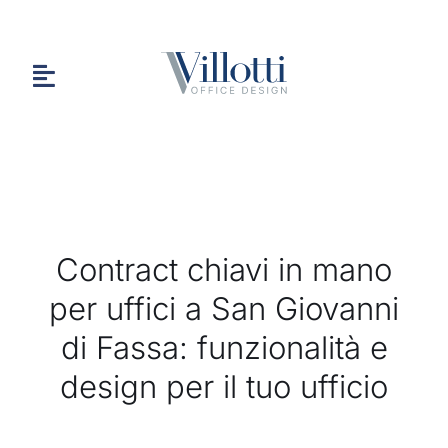
Salta
al
contenuto
Toggle
Navigation
HOME
Contract chiavi in mano
CHI SIAMO
per uffici a San Giovanni
di Fassa: funzionalità e
PORTFOLIO
design per il tuo ufficio
CONTATTI