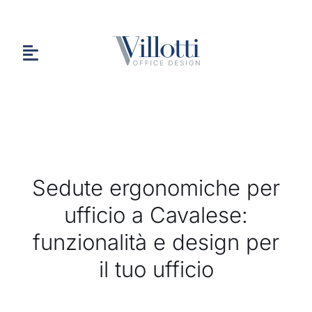
Salta
al
contenuto
Toggle
Navigation
HOME
Sedute ergonomiche per
CHI SIAMO
ufficio a Cavalese:
funzionalità e design per
PORTFOLIO
il tuo ufficio
CONTATTI