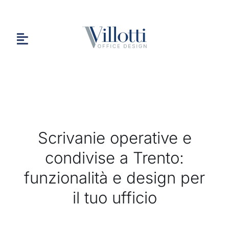
Salta
al
contenuto
Toggle
Navigation
HOME
Scrivanie operative e
CHI SIAMO
condivise a Trento:
funzionalità e design per
PORTFOLIO
il tuo ufficio
CONTATTI