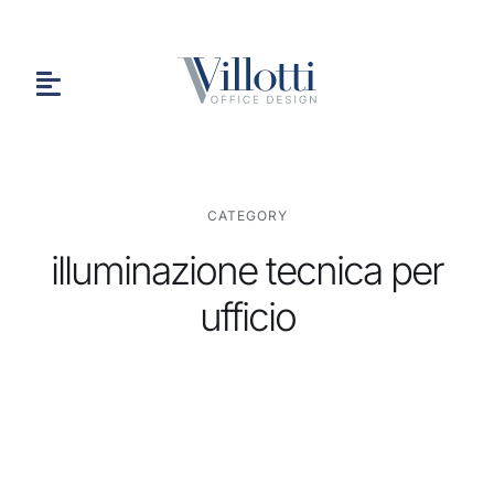
Salta
al
contenuto
Toggle
Navigation
HOME
CATEGORY
illuminazione tecnica per
CHI SIAMO
ufficio
PORTFOLIO
CONTATTI